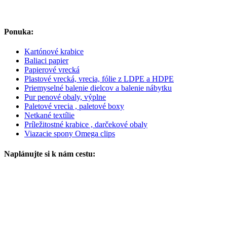
Ponuka:
Kartónové krabice
Baliaci papier
Papierové vrecká
Plastové vrecká, vrecia, fólie z LDPE a HDPE
Priemyselné balenie dielcov a balenie nábytku
Pur penové obaly, výplne
Paletové vrecia , paletové boxy
Netkané textílie
Príležitostné krabice , darčekové obaly
Viazacie spony Omega clips
Naplánujte si k nám cestu: