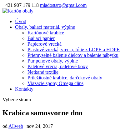
+421 907 179 118
mladostsro@gmail.com
Úvod
Obaly, baliaci materiál, výplne
Kartónové krabice
Baliaci papier
Papierové vrecká
Plastové vrecká, vrecia, fólie z LDPE a HDPE
Priemyselné balenie dielcov a balenie nábytku
Pur penové obaly, výplne
Paletové vrecia, paletové boxy
Netkané textílie
Príležitostné krabice, darčekové obaly
Viazacie spony Omega clips
Kontakty
Vyberte stranu
Krabica samosvorne dno
od
Allweb
|
nov 24, 2017