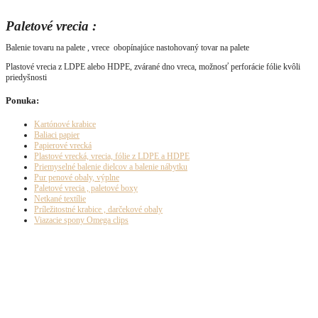
Paletové vrecia :
Balenie tovaru na palete , vrece obopínajúce nastohovaný tovar na palete
Plastové vrecia z LDPE alebo HDPE, zvárané dno vreca, možnosť perforácie fólie kvôli
priedyšnosti
Ponuka:
Kartónové krabice
Baliaci papier
Papierové vrecká
Plastové vrecká, vrecia, fólie z LDPE a HDPE
Priemyselné balenie dielcov a balenie nábytku
Pur penové obaly, výplne
Paletové vrecia , paletové boxy
Netkané textílie
Príležitostné krabice , darčekové obaly
Viazacie spony Omega clips
Naplánujte si k nám cestu: