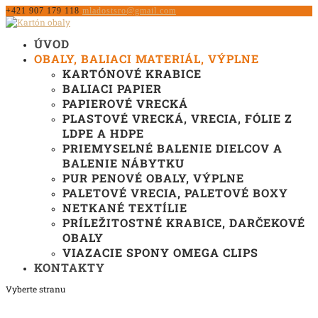
+421 907 179 118
mladostsro@gmail.com
ÚVOD
OBALY, BALIACI MATERIÁL, VÝPLNE
KARTÓNOVÉ KRABICE
BALIACI PAPIER
PAPIEROVÉ VRECKÁ
PLASTOVÉ VRECKÁ, VRECIA, FÓLIE Z
LDPE A HDPE
PRIEMYSELNÉ BALENIE DIELCOV A
BALENIE NÁBYTKU
PUR PENOVÉ OBALY, VÝPLNE
PALETOVÉ VRECIA, PALETOVÉ BOXY
NETKANÉ TEXTÍLIE
PRÍLEŽITOSTNÉ KRABICE, DARČEKOVÉ
OBALY
VIAZACIE SPONY OMEGA CLIPS
KONTAKTY
Vyberte stranu