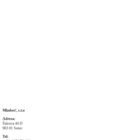
Kontakty:
Mladosť, s.r.o
Adresa:
Štúrova 44 D
903 01 Senec
Tel: