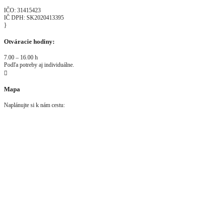
IČO: 31415423
IČ DPH: SK2020413395
}
Otváracie hodiny:
7.00 – 16.00 h
Podľa potreby aj individuálne.

Mapa
Naplánujte si k nám cestu: