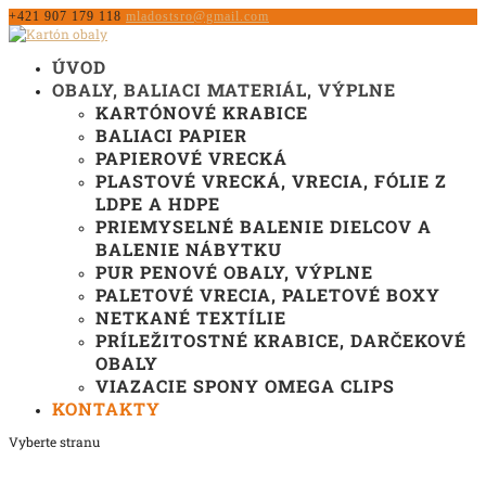
+421 907 179 118
mladostsro@gmail.com
ÚVOD
OBALY, BALIACI MATERIÁL, VÝPLNE
KARTÓNOVÉ KRABICE
BALIACI PAPIER
PAPIEROVÉ VRECKÁ
PLASTOVÉ VRECKÁ, VRECIA, FÓLIE Z
LDPE A HDPE
PRIEMYSELNÉ BALENIE DIELCOV A
BALENIE NÁBYTKU
PUR PENOVÉ OBALY, VÝPLNE
PALETOVÉ VRECIA, PALETOVÉ BOXY
NETKANÉ TEXTÍLIE
PRÍLEŽITOSTNÉ KRABICE, DARČEKOVÉ
OBALY
VIAZACIE SPONY OMEGA CLIPS
KONTAKTY
Vyberte stranu