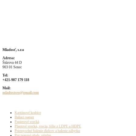
Kontakty:
Mladosť, s.r.o
Adresa:
Štúrova 44 D
903 01 Senec
Tel:
+421-907 179 118
Mail:
mladostsro@gmail.com
Naša ponuka
Kartónové krabice
Baliaci papier
Papierové vrecká
Plastové vrecká, vrecia, fólie z LDPE a HDPE
Priemyselné balenie dielcov a balenie nábytku
Pur penové obaly, výplne