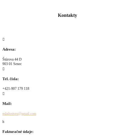
Kontakty

Adresa:
Štúrova 44 D
903 01 Senec

Tel. čísla:
+421-907 179 118

Mail:
mladostsro@gmail.com
h
Fakturačné údaje: