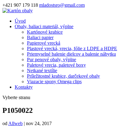
+421 907 179 118
mladostsro@gmail.com
Úvod
Obaly, baliaci materiál, výplne
Kartónové krabice
Baliaci papier
Papierové vrecká
Plastové vrecká, vrecia, fólie z LDPE a HDPE
Priemyselné balenie dielcov a balenie nábytku
Pur penové obaly, výplne
Paletové vrecia, paletové boxy
Netkané textílie
Príležitostné krabice, darčekové obaly
Viazacie spony Omega clips
Kontakty
Vyberte stranu
P1050022
od
Allweb
|
nov 24, 2017