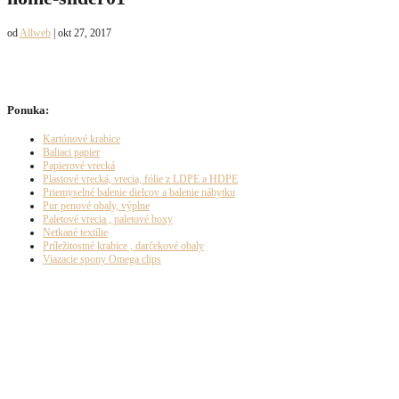
od
Allweb
|
okt 27, 2017
Ponuka:
Kartónové krabice
Baliaci papier
Papierové vrecká
Plastové vrecká, vrecia, fólie z LDPE a HDPE
Priemyselné balenie dielcov a balenie nábytku
Pur penové obaly, výplne
Paletové vrecia , paletové boxy
Netkané textílie
Príležitostné krabice , darčekové obaly
Viazacie spony Omega clips
Naplánujte si k nám cestu: