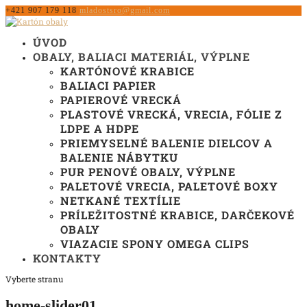
+421 907 179 118
mladostsro@gmail.com
ÚVOD
OBALY, BALIACI MATERIÁL, VÝPLNE
KARTÓNOVÉ KRABICE
BALIACI PAPIER
PAPIEROVÉ VRECKÁ
PLASTOVÉ VRECKÁ, VRECIA, FÓLIE Z
LDPE A HDPE
PRIEMYSELNÉ BALENIE DIELCOV A
BALENIE NÁBYTKU
PUR PENOVÉ OBALY, VÝPLNE
PALETOVÉ VRECIA, PALETOVÉ BOXY
NETKANÉ TEXTÍLIE
PRÍLEŽITOSTNÉ KRABICE, DARČEKOVÉ
OBALY
VIAZACIE SPONY OMEGA CLIPS
KONTAKTY
Vyberte stranu
home-slider01