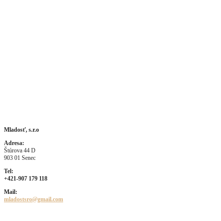
Kontakty:
Mladosť, s.r.o
Adresa:
Štúrova 44 D
903 01 Senec
Tel:
+421-907 179 118
Mail:
mladostsro@gmail.com
Naša ponuka