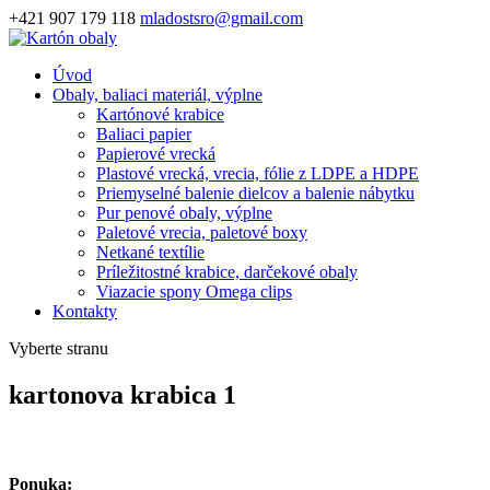
+421 907 179 118
mladostsro@gmail.com
Úvod
Obaly, baliaci materiál, výplne
Kartónové krabice
Baliaci papier
Papierové vrecká
Plastové vrecká, vrecia, fólie z LDPE a HDPE
Priemyselné balenie dielcov a balenie nábytku
Pur penové obaly, výplne
Paletové vrecia, paletové boxy
Netkané textílie
Príležitostné krabice, darčekové obaly
Viazacie spony Omega clips
Kontakty
Vyberte stranu
kartonova krabica 1
Ponuka: