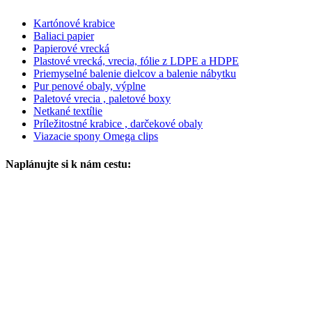
Kartónové krabice
Baliaci papier
Papierové vrecká
Plastové vrecká, vrecia, fólie z LDPE a HDPE
Priemyselné balenie dielcov a balenie nábytku
Pur penové obaly, výplne
Paletové vrecia , paletové boxy
Netkané textílie
Príležitostné krabice , darčekové obaly
Viazacie spony Omega clips
Naplánujte si k nám cestu: